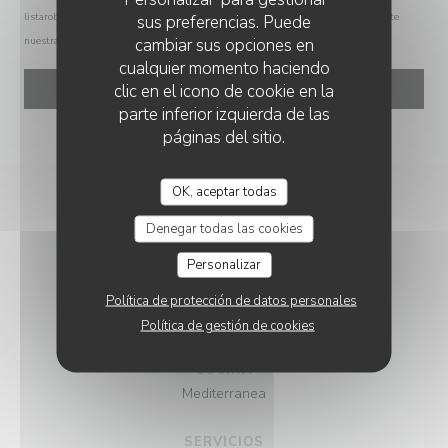
listarobinson.es
. Para más información sobre el tratamiento de sus datos, consulte
sus preferencias. Puede
cambiar sus opciones en
nuestra
política de privacidad
.
cualquier momento haciendo
clic en el icono de cookie en la
parte inferior izquierda de las
páginas del sitio.
OK, aceptar todas
Denegar todas las cookies
Personalizar
INFORMACIÓN
Política de protección de datos personales
GENERAL
Política de gestión de cookies
COCINA
Mediterranea
SERVICIOS