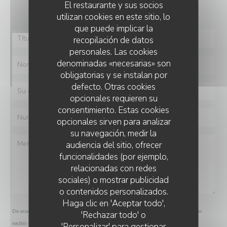
Rellene el siguiente formulario.
El restaurante y sus socios
utilizan cookies en este sitio, lo
que puede implicar la
recopilación de datos
personales. Las cookies
denominadas «necesarias» son
obligatorias y se instalan por
defecto. Otras cookies
opcionales requieren su
consentimiento. Estas cookies
opcionales sirven para analizar
su navegación, medir la
audiencia del sitio, ofrecer
funcionalidades (por ejemplo,
relacionadas con redes
sociales) o mostrar publicidad
o contenidos personalizados.
Haga clic en 'Aceptar todo',
De acuerdo con la normativa de protección de datos, puede ejercer su derecho a no
'Rechazar todo' o
recibir comunicaciones comerciales inscribiéndose en la Lista Robinson:
'Personalizar' para gestionar