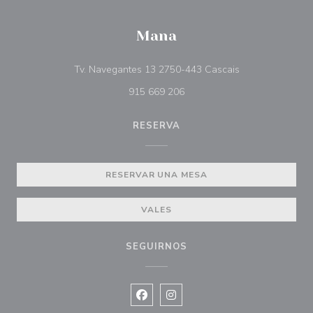
Mana
((abre en una nu
Tv. Navegantes 13 2750-443 Cascais
915 669 206
RESERVA
RESERVAR UNA MESA
VALES
SEGUIRNOS
Facebook ((abre en una nueva vent
Instagram ((abre en una nuev