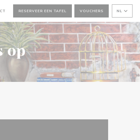
ACT
RESERVEER EEN TAFEL
VOUCHERS
NL
ER))
s op