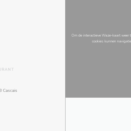
Om de interactieve Waze-kaart weer t
cookies kunnen navigati
URANT
((opent in een nieuw venster))
3 Cascais