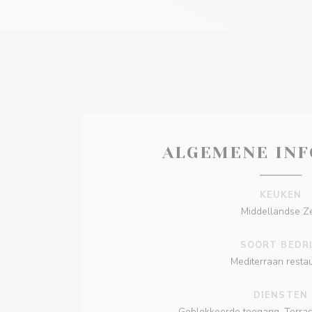
ALGEMENE INF
KEUKEN
Middellandse Z
SOORT BEDRI
Mediterraan resta
DIENSTEN
Geblokkeerde toegang, Terras,