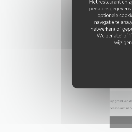
Het restaurant en z
persoonsgegevens. '
optionele cook
navigatie te analy
netwerken) of gepe
'Weiger alle' of
wijzigen
Op grond van de 
bel-me-niet.nl
. 