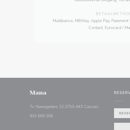
BETAALMETHO
Multibanco, MBWay, Apple Pay, Paiement
Contact, Eurocard / M
Mana
RESER
((opent in een ni
Tv. Navegantes 13 2750-443 Cascais
RESE
915 669 206