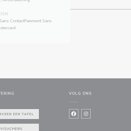
DEN
 Sans ContactPaiement Sans
astercard
VERING
VOLG ONS
euw venster))
RVEER EEN TAFEL
Facebook ((opent in een nie
Instagram ((opent in e
VOUCHERS