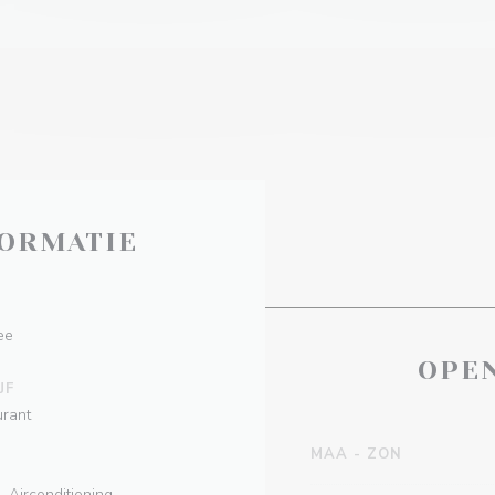
ORMATIE
ee
OPE
JF
urant
MAA
-
ZON
 Airconditioning