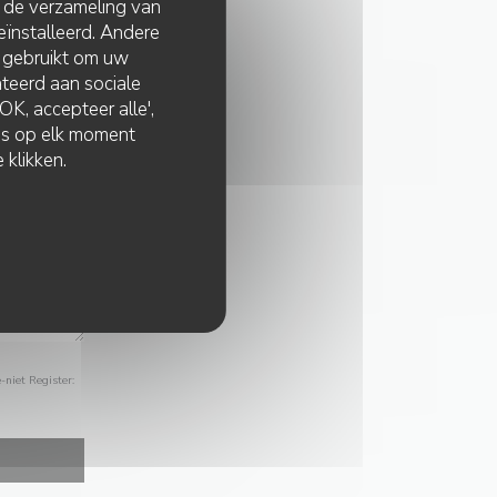
t de verzameling van
eïnstalleerd. Andere
 gebruikt om uw
lateerd aan sociale
K, accepteer alle',
zes op elk moment
 klikken.
-niet Register: