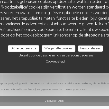
ijn partners gebruiken cookies op deze site, wat kan leiden to
Wilt u contact met ons opnemen?
Noodzakelijke' cookies zijn verplicht en worden standaard g
Vul het onderstaande formulier in!
ies vereisen uw toestemming. Deze optionele cookies worden
seren, het sitepubliek te meten, functies te bieden (bijv. gere
rsonaliseerde advertenties of inhoud weer te geven. Klik op 'O
 'Personaliseer' om uw voorkeuren te beheren. U kunt uw keu
 door op het cookiepictogram linksonder op de sitepagina's te
OK, accepteer alle
Weiger alle cookies
Personaliseer
Beleid voor de bescherming van persoonsgegevens
Cookiebeleid
privacywetgeving heeft u het recht om u af te melden voor telefonische marketing via het Bel-me
Voor meer informatie over hoe wij uw gegevens verwerken, zie ons
privacybeleid
.