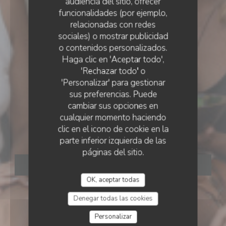
audiencia del sitio, ofrecer
funcionalidades (por ejemplo,
relacionadas con redes
sociales) o mostrar publicidad
o contenidos personalizados.
Haga clic en 'Aceptar todo',
'Rechazar todo' o
'Personalizar' para gestionar
sus preferencias. Puede
cambiar sus opciones en
cualquier momento haciendo
clic en el icono de cookie en la
Mana
parte inferior izquierda de las
páginas del sitio.
RESERVAR UNA MESA
OK, aceptar todas
Denegar todas las cookies
Personalizar