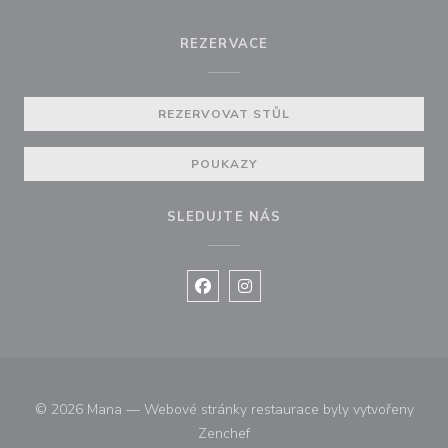
REZERVACE
REZERVOVAT STŮL
POUKAZY
SLEDUJTE NÁS
Facebook ((otevře se v novém okně
Instagram ((otevře se v nové
© 2026 Mana — Webové stránky restaurace byly vytvořeny
((otevře se v novém okně))
Zenchef