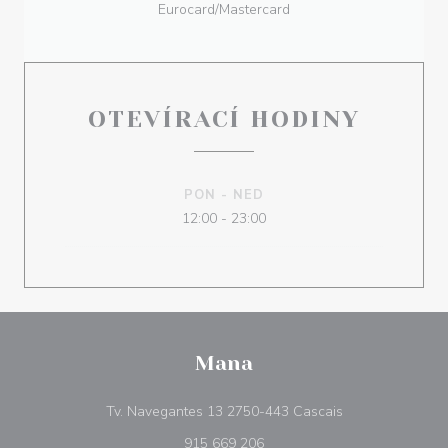
Eurocard/Mastercard
OTEVÍRACÍ HODINY
PON
-
NED
12:00 - 23:00
Mana
((otevře se v no
Tv. Navegantes 13 2750-443 Cascais
915 669 206