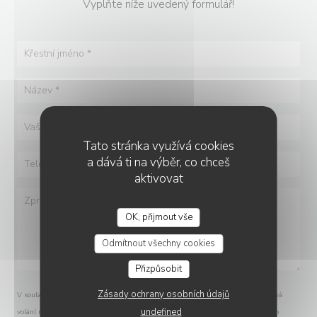
Vyplňte níže uvedený formulář!
Tato stránka využívá cookies
a dává ti na výběr, co chceš
aktivovat
OK, přijmout vše
Odmítnout všechny cookies
Přizpůsobit
Zásady ochrany osobních údajů
V souladu se zákonem o ochraně spotřebitele máte právo odmítnout marketingová
undefined
volání registrací v Robinsonově seznamu:
robinsonseznam.cz
. Pro více informací o