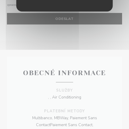
zpracování vašich údajů si přečtěte naše
zásady ochrany osobních údajů
.
OBECNÉ INFORMACE
SLUŽBY
, , Air Conditioning
PLATEBNÍ METODY
Multibanco, MBWay, Paiement Sans
ContactPaiement Sans Contact,