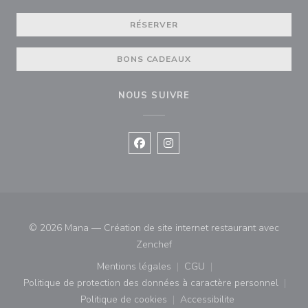
RÉSERVER
BONS CADEAUX
NOUS SUIVRE
Facebook ((ouvre une nouvelle fenê
Instagram ((ouvre une nouvell
© 2026 Mana — Création de site internet restaurant avec
((ouvre une nouvelle fenêtre))
Zenchef
Mentions légales
CGU
((ouvre une nouvelle fenêtre))
((ouvre une nouvelle fenê
Politique de protection des données à caractère personnel
((ouvre une nouvelle fenêtre))
Politique de cookies
Accessibilite
((ouvre une nouvelle fenêtre))
((ouvre une nouvelle fe